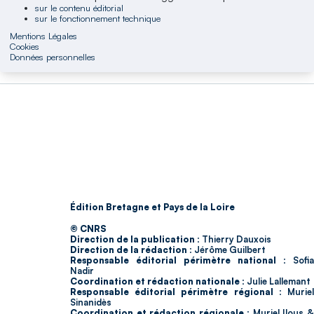
sur le contenu éditorial
sur le fonctionnement technique
Mentions Légales
Cookies
Données personnelles
Édition Bretagne et Pays de la Loire
© CNRS
Direction de la publication :
Thierry Dauxois
Direction de la rédaction :
Jérôme Guilbert
Responsable éditorial périmètre national :
Sofia
Nadir
Coordination et rédaction nationale :
Julie Lallemant
Responsable éditorial périmètre régional :
Murie
Sinanidès
Coordination et rédaction régionale :
Muriel Ilous 