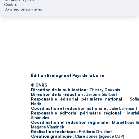
Cookies
Données personnelles
Édition Bretagne et Pays de la Loire
© CNRS
Direction de la publication :
Thierry Dauxois
Direction de la rédaction :
Jérôme Guilbert
Responsable éditorial périmètre national :
Sofia
Nadir
Coordination et rédaction nationale :
Julie Lallemant
Responsable éditorial périmètre régional :
Murie
Sinanidès
Coordination et rédaction régionale :
Muriel Ilous 
Megane Vlaminck
Réalisation technique :
Frédéric Druilhet
Création graphique :
Clare Jones (agence CJP)