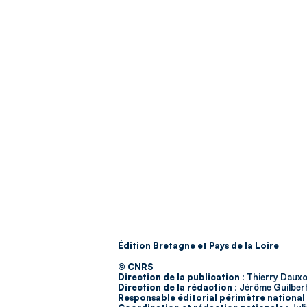
Édition Bretagne et Pays de la Loire
© CNRS
Direction de la publication :
Thierry Dauxo
Direction de la rédaction :
Jérôme Guilber
Responsable éditorial périmètre national 