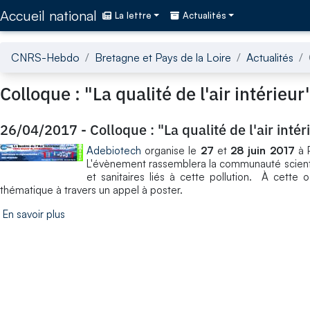
Accédez directement au contenu de la page
Accueil national
La lettre
Actualités
CNRS-Hebdo
Bretagne et Pays de la Loire
Actualités
Colloque : "La qualité de l'air intérieur
26/04/2017
-
Colloque : "La qualité de l'air intér
Adebiotech
organise le
27
et
28 juin 2017
à P
L'évènement rassemblera la communauté scienti
et sanitaires liés à cette pollution. À cette o
thématique à travers un appel à poster.
En savoir plus