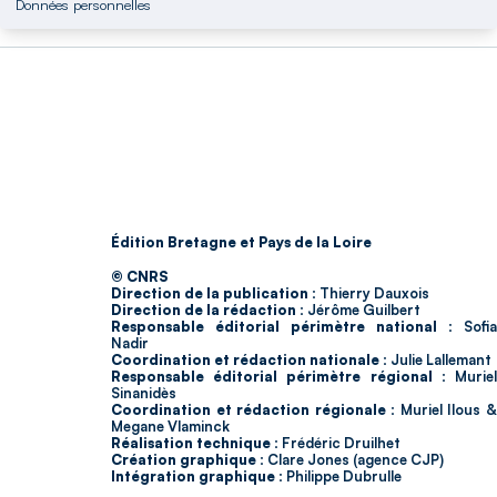
Données personnelles
Édition Bretagne et Pays de la Loire
© CNRS
Direction de la publication :
Thierry Dauxois
Direction de la rédaction :
Jérôme Guilbert
Responsable éditorial périmètre national :
Sofia
Nadir
Coordination et rédaction nationale :
Julie Lallemant
Responsable éditorial périmètre régional :
Murie
Sinanidès
Coordination et rédaction régionale :
Muriel Ilous 
Megane Vlaminck
Réalisation technique :
Frédéric Druilhet
Création graphique :
Clare Jones (agence CJP)
Intégration graphique :
Philippe Dubrulle