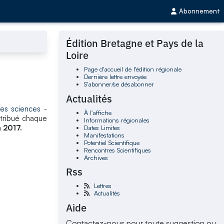
Abonnement
Édition Bretagne et Pays de la
Loire
Page d'accueil de l'édition régionale
Dernière lettre envoyée
S'abonner/se désabonner
Actualités
es sciences
-
À l'affiche
ttribué chaque
Informations régionales
n 2017.
Dates Limites
Manifestations
Potentiel Scientifique
Rencontres Scientifiques
Archives
Rss
Lettres
Actualités
Aide
Contactez-nous pour toute suggestion ou