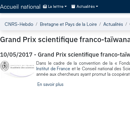
Accédez directement au contenu de la page
Accueil national
La lettre
Actualités
CNRS-Hebdo
Bretagne et Pays de la Loire
Actualités
Grand Prix scientifique franco-taïwan
10/05/2017
-
Grand Prix scientifique franco-taï
Dans le cadre de la convention de la « Fondati
Institut de France
et le Conseil national des Sci
année aux chercheurs ayant promut la coopérati
En savoir plus