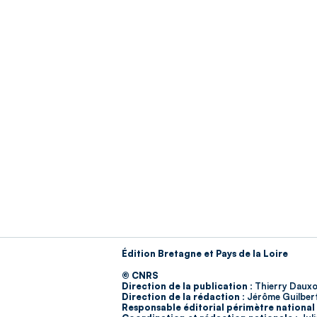
Édition Bretagne et Pays de la Loire
© CNRS
Direction de la publication :
Thierry Dauxo
Direction de la rédaction :
Jérôme Guilber
Responsable éditorial périmètre national 