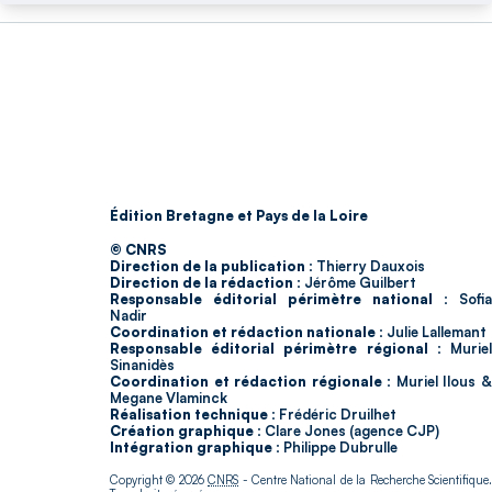
Édition Bretagne et Pays de la Loire
© CNRS
Direction de la publication :
Thierry Dauxois
Direction de la rédaction :
Jérôme Guilbert
Responsable éditorial périmètre national :
Sofia
Nadir
Coordination et rédaction nationale :
Julie Lallemant
Responsable éditorial périmètre régional :
Murie
Sinanidès
Coordination et rédaction régionale :
Muriel Ilous 
Megane Vlaminck
Réalisation technique :
Frédéric Druilhet
Création graphique :
Clare Jones (agence CJP)
Intégration graphique :
Philippe Dubrulle
Copyright © 2026
CNRS
- Centre National de la Recherche Scientifique