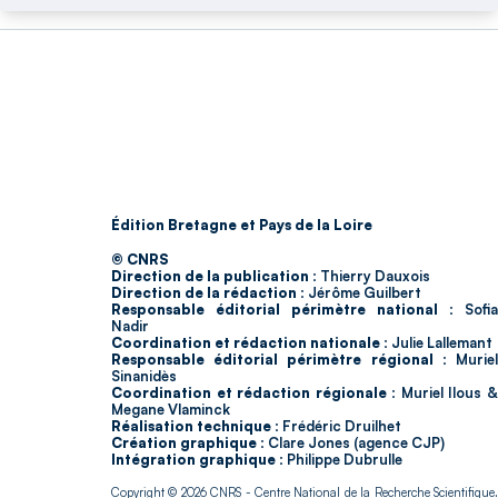
Édition Bretagne et Pays de la Loire
© CNRS
Direction de la publication :
Thierry Dauxois
Direction de la rédaction :
Jérôme Guilbert
Responsable éditorial périmètre national :
Sofia
Nadir
Coordination et rédaction nationale :
Julie Lallemant
Responsable éditorial périmètre régional :
Murie
Sinanidès
Coordination et rédaction régionale :
Muriel Ilous 
Megane Vlaminck
Réalisation technique :
Frédéric Druilhet
Création graphique :
Clare Jones (agence CJP)
Intégration graphique :
Philippe Dubrulle
Copyright © 2026
CNRS
- Centre National de la Recherche Scientifique