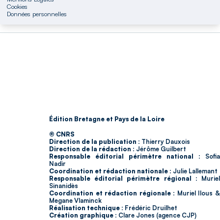
Cookies
Données personnelles
Édition Bretagne et Pays de la Loire
© CNRS
Direction de la publication :
Thierry Dauxois
Direction de la rédaction :
Jérôme Guilbert
Responsable éditorial périmètre national :
Sofia
Nadir
Coordination et rédaction nationale :
Julie Lallemant
Responsable éditorial périmètre régional :
Murie
Sinanidès
Coordination et rédaction régionale :
Muriel Ilous 
Megane Vlaminck
Réalisation technique :
Frédéric Druilhet
Création graphique :
Clare Jones (agence CJP)