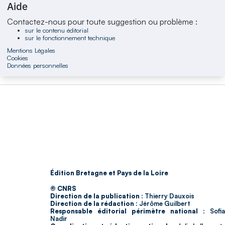
Aide
Contactez-nous pour toute suggestion ou problème :
sur le contenu éditorial
sur le fonctionnement technique
Mentions Légales
Cookies
Données personnelles
Édition Bretagne et Pays de la Loire
© CNRS
Direction de la publication :
Thierry Dauxois
Direction de la rédaction :
Jérôme Guilbert
Responsable éditorial périmètre national :
Sofia
Nadir