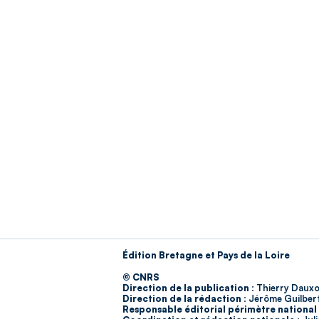
Édition Bretagne et Pays de la Loire
© CNRS
Direction de la publication :
Thierry Dauxo
Direction de la rédaction :
Jérôme Guilber
Responsable éditorial périmètre national 