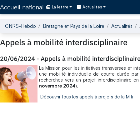
Accédez directement au contenu de la page
Accueil national
La lettre
Actualités
CNRS-Hebdo
Bretagne et Pays de la Loire
Actualités
Appels à mobilité interdisciplinaire
20/06/2024
-
Appels à mobilité interdisciplinair
La Mission pour les initiatives transverses et i
une mobilité individuelle de courte durée par 
recherches vers un projet interdisciplinaire e
novembre 2024
).
Découvrir tous les appels à projets de la Miti