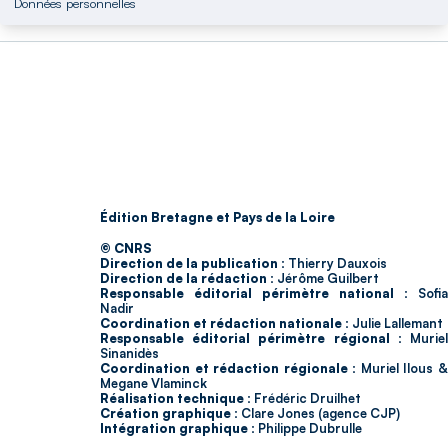
Données personnelles
Édition Bretagne et Pays de la Loire
© CNRS
Direction de la publication :
Thierry Dauxois
Direction de la rédaction :
Jérôme Guilbert
Responsable éditorial périmètre national :
Sofia
Nadir
Coordination et rédaction nationale :
Julie Lallemant
Responsable éditorial périmètre régional :
Murie
Sinanidès
Coordination et rédaction régionale :
Muriel Ilous 
Megane Vlaminck
Réalisation technique :
Frédéric Druilhet
Création graphique :
Clare Jones (agence CJP)
Intégration graphique :
Philippe Dubrulle