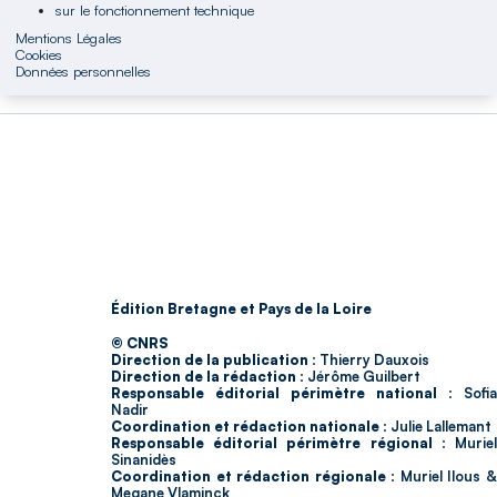
sur le fonctionnement technique
Mentions Légales
Cookies
Données personnelles
Édition Bretagne et Pays de la Loire
© CNRS
Direction de la publication :
Thierry Dauxois
Direction de la rédaction :
Jérôme Guilbert
Responsable éditorial périmètre national :
Sofia
Nadir
Coordination et rédaction nationale :
Julie Lallemant
Responsable éditorial périmètre régional :
Murie
Sinanidès
Coordination et rédaction régionale :
Muriel Ilous 
Megane Vlaminck