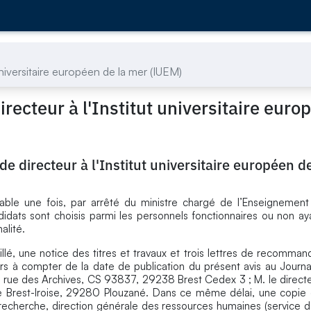
universitaire européen de la mer (IUEM)
recteur à l'Institut universitaire euro
e directeur à l'Institut universitaire européen d
le une fois, par arrêté du ministre chargé de l’Enseignement 
ndidats sont choisis parmi les personnels fonctionnaires ou non ay
alité.
lé, une notice des titres et travaux et trois lettres de recomman
s à compter de la date de publication du présent avis au Journal 
3, rue des Archives, CS 93837, 29238 Brest Cedex 3 ; M. le directeu
de Brest-Iroise, 29280 Plouzané. Dans ce même délai, une copie
 recherche, direction générale des ressources humaines (service 