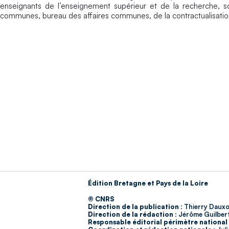
enseignants de l’enseignement supérieur et de la recherche, sou
communes, bureau des affaires communes, de la contractualisatio
Édition Bretagne et Pays de la Loire
© CNRS
Direction de la publication :
Thierry Dauxo
Direction de la rédaction :
Jérôme Guilber
Responsable éditorial périmètre national 