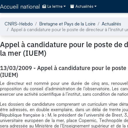
Accédez directement au contenu de la page
Accueil national
La lettre
Actualités
CNRS-Hebdo
Bretagne et Pays de la Loire
Actualités
Appel à candidature pour le poste de directeur à l'Institut 
Appel à candidature pour le poste de di
la mer (IUEM)
13/03/2009
-
Appel à candidature pour le poste d
(IUEM)
Le directeur est nommé pour une durée de cinq ans, renouvelab
proposition du conseil d’administration de l’observatoire. Les ca
exercer une activité scientifique à l’institut, sans condition de nation
Les dossiers de candidature comprenant un curriculum vitae détail
être adressés, en double exemplaire, dans un délai de trente jour
République française à : M. le président de l’université de Brest, 
universitaire européen de la mer, place Copernic, Technopôle 
sera adressée au Ministère de l’Enseignement supérieur et de la