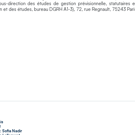
s-direction des études de gestion prévisionnelle, statutaires e
n et des études, bureau DGRH A1-3), 72, rue Regnault, 75243 Pari
is
t
:
Sofia Nadir