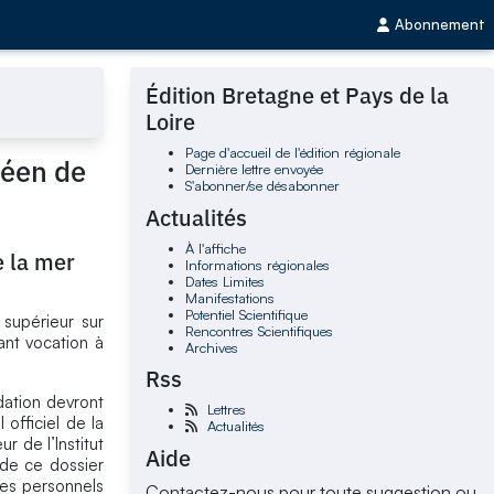
Abonnement
Édition Bretagne et Pays de la
Loire
Page d'accueil de l'édition régionale
péen de
Dernière lettre envoyée
S'abonner/se désabonner
Actualités
À l'affiche
e la mer
Informations régionales
Dates Limites
Manifestations
Potentiel Scientifique
supérieur sur
Rencontres Scientifiques
ant vocation à
Archives
Rss
dation devront
Lettres
officiel de la
Actualités
r de l’Institut
Aide
 de ce dossier
des personnels
Contactez-nous pour toute suggestion ou