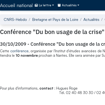
Accédez directement au contenu de la page
Accueil national
La lettre
Actualités
CNRS-Hebdo
Bretagne et Pays de la Loire
Actualités
Conférence "Du bon usage de la crise"
30/10/2009
-
Conférence "Du bon usage de la cr
Cette
conférence
, organisée par l'Institut d'études avancées d
tiendra le
10 novembre
prochain à Nantes. Elle sera animée par S
Pour plus d'informations,
contact
: Hugues Roge
Tél. 02 40 48 30 30 / 02 40 48