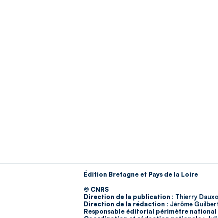
Édition Bretagne et Pays de la Loire
© CNRS
Direction de la publication :
Thierry Dauxo
Direction de la rédaction :
Jérôme Guilber
Responsable éditorial périmètre national 