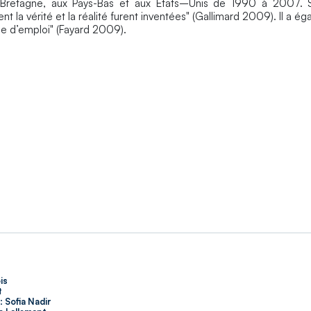
e-Bretagne, aux Pays-Bas et aux États–Unis de 1990 à 2007. S
t la vérité et la réalité furent inventées" (Gallimard 2009). Il a é
ode d’emploi" (Fayard 2009).
is
t
:
Sofia Nadir