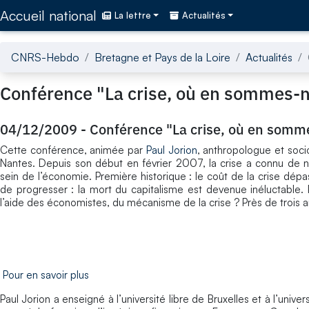
Accédez directement au contenu de la page
Accueil national
La lettre
Actualités
CNRS-Hebdo
Bretagne et Pays de la Loire
Actualités
Conférence "La crise, où en sommes-n
04/12/2009
-
Conférence "La crise, où en somm
Cette conférence, animée par
Paul Jorion
, anthropologue et soci
Nantes. Depuis son début en février 2007, la crise a connu de
sein de l’économie. Première historique : le coût de la crise dép
de progresser : la mort du capitalisme est devenue inéluctable. 
l’aide des économistes, du mécanisme de la crise ? Près de trois
Pour en savoir plus
Paul Jorion a enseigné à l’université libre de Bruxelles et à l’univ