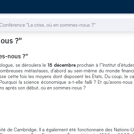
Conférence "La crise, où en sommes-nous ?"
ous ?"
es-nous ?"
ologue, se déroulera le
15 décembre
prochain à l'’Institut d’étud
 nombreuses métastases, d’abord au sein-même du monde financie
asse cette fois les moyens dont disposent les États. Du coup, le c
Pourquoi la science économique a-t-elle failli ? Et qu’avons-nous
 ans après son début, où en sommes-nous ?
ersité de Cambridge. Il a également été fonctionnaire des Nations-Un