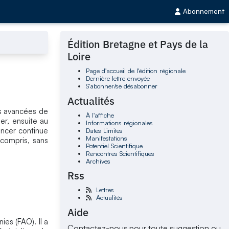
Abonnement
Édition Bretagne et Pays de la
Loire
Page d'accueil de l'édition régionale
Dernière lettre envoyée
S'abonner/se désabonner
Actualités
es avancées de
À l'affiche
r, ensuite au
Informations régionales
ancer continue
Dates Limites
Manifestations
 compris, sans
Potentiel Scientifique
Rencontres Scientifiques
Archives
Rss
Lettres
Actualités
Aide
ies (FAO). Il a
Contactez-nous pour toute suggestion ou