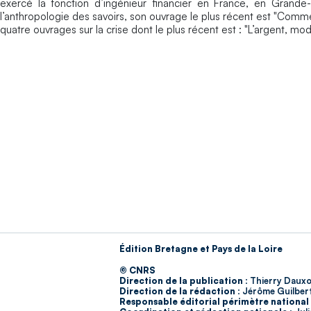
exercé la fonction d’ingénieur financier en France, en Grand
l’anthropologie des savoirs, son ouvrage le plus récent est "Commen
quatre ouvrages sur la crise dont le plus récent est : "L’argent, m
Édition Bretagne et Pays de la Loire
© CNRS
Direction de la publication :
Thierry Dauxo
Direction de la rédaction :
Jérôme Guilber
Responsable éditorial périmètre national 