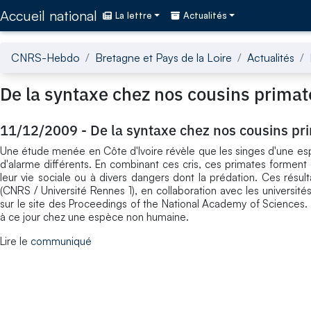
Accédez directement au contenu de la page
Accueil national
La lettre
Actualités
CNRS-Hebdo
Bretagne et Pays de la Loire
Actualités
De la syntaxe chez nos cousins primat
11/12/2009
-
De la syntaxe chez nos cousins pr
Une étude menée en Côte d'Ivoire révèle que les singes d'une es
d'alarme différents. En combinant ces cris, ces primates formen
leur vie sociale ou à divers dangers dont la prédation. Ces résu
(CNRS / Université Rennes 1), en collaboration avec les universi
sur le site des Proceedings of the National Academy of Sciences.
à ce jour chez une espèce non humaine.
Lire le
communiqué