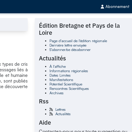
Abonnement
Édition Bretagne et Pays de la
Loire
Page d'accueil de l'édition régionale
Dernière lettre envoyée
S'abonner/se désabonner
Actualités
 types de cris
À l'affiche
essages liés à
Informations régionales
ale et humaine
Dates Limites
Manifestations
, sont publiés
Potentiel Scientifique
axe découverte
Rencontres Scientifiques
Archives
Rss
Lettres
Actualités
Aide
Contactez-nous pour toute suggestion ou