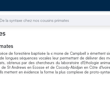
De la syntaxe chez nos cousins primates
es
imates
pèce de forestière baptisée la « mone de Campbell » émettent six
t de longues séquences vocales leur permettant de délivrer des m
ltats, obtenus par des chercheurs du laboratoire d'Ethologie anim
tés de St Andrews en Ecosse et de Cocody-Abidjan en Côte d'Ivoire
 Ils mettent en évidence la forme la plus complexe de proto-synt