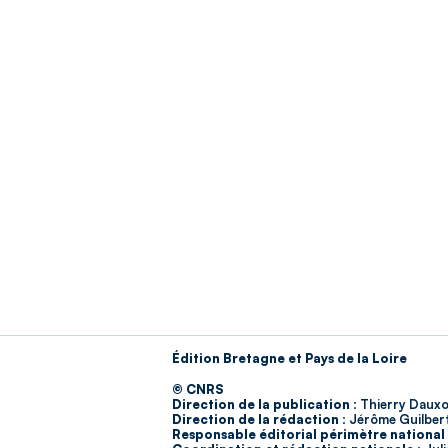
Édition Bretagne et Pays de la Loire
© CNRS
Direction de la publication :
Thierry Dauxo
Direction de la rédaction :
Jérôme Guilber
Responsable éditorial périmètre national 