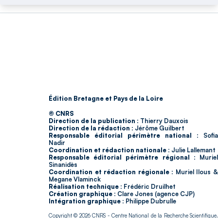
Édition Bretagne et Pays de la Loire
© CNRS
Direction de la publication :
Thierry Dauxois
Direction de la rédaction :
Jérôme Guilbert
Responsable éditorial périmètre national :
Sofia
Nadir
Coordination et rédaction nationale :
Julie Lallemant
Responsable éditorial périmètre régional :
Murie
Sinanidès
Coordination et rédaction régionale :
Muriel Ilous 
Megane Vlaminck
Réalisation technique :
Frédéric Druilhet
Création graphique :
Clare Jones (agence CJP)
Intégration graphique :
Philippe Dubrulle
Copyright © 2026
CNRS
- Centre National de la Recherche Scientifique