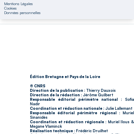
Mentions Légales
Cookies
Données personnelles
Édition Bretagne et Pays de la Loire
© CNRS
Direction de la publication :
Thierry Dauxois
Direction de la rédaction :
Jérôme Guilbert
Responsable éditorial périmètre national :
Sofia
Nadir
Coordination et rédaction nationale :
Julie Lallemant
Responsable éditorial périmètre régional :
Murie
Sinanidès
Coordination et rédaction régionale :
Muriel Ilous 
Megane Vlaminck
Réalisation technique :
Frédéric Druilhet