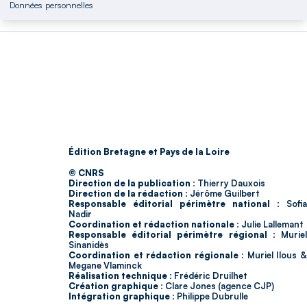
Données personnelles
Édition Bretagne et Pays de la Loire
© CNRS
Direction de la publication :
Thierry Dauxois
Direction de la rédaction :
Jérôme Guilbert
Responsable éditorial périmètre national :
Sofia
Nadir
Coordination et rédaction nationale :
Julie Lallemant
Responsable éditorial périmètre régional :
Murie
Sinanidès
Coordination et rédaction régionale :
Muriel Ilous 
Megane Vlaminck
Réalisation technique :
Frédéric Druilhet
Création graphique :
Clare Jones (agence CJP)
Intégration graphique :
Philippe Dubrulle