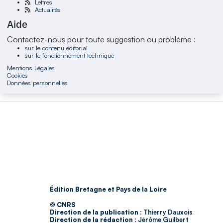
Lettres
Actualités
Aide
Contactez-nous pour toute suggestion ou problème :
sur le contenu éditorial
sur le fonctionnement technique
Mentions Légales
Cookies
Données personnelles
Édition Bretagne et Pays de la Loire
© CNRS
Direction de la publication :
Thierry Dauxois
Direction de la rédaction :
Jérôme Guilbert