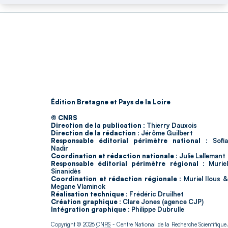
Édition Bretagne et Pays de la Loire
© CNRS
Direction de la publication :
Thierry Dauxois
Direction de la rédaction :
Jérôme Guilbert
Responsable éditorial périmètre national :
Sofia
Nadir
Coordination et rédaction nationale :
Julie Lallemant
Responsable éditorial périmètre régional :
Murie
Sinanidès
Coordination et rédaction régionale :
Muriel Ilous 
Megane Vlaminck
Réalisation technique :
Frédéric Druilhet
Création graphique :
Clare Jones (agence CJP)
Intégration graphique :
Philippe Dubrulle
Copyright © 2026
CNRS
- Centre National de la Recherche Scientifique