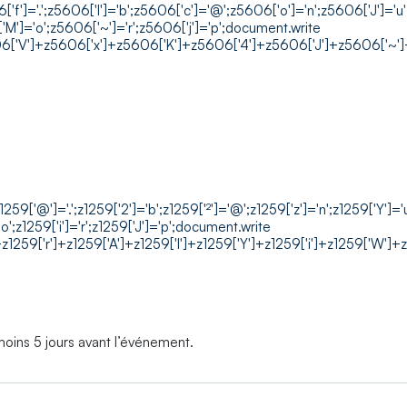
']='.';z5606['I']='b';z5606['c']='@';z5606['o']='n';z5606['J']='u'
['M']='o';z5606['~']='r';z5606['j']='p';document.write
['V']+z5606['x']+z5606['K']+z5606['4']+z5606['J']+z5606['~']+z
@']='.';z1259['2']='b';z1259['²']='@';z1259['z']='n';z1259['Y']='u'
='o';z1259['i']='r';z1259['J']='p';document.write
1259['r']+z1259['A']+z1259['I']+z1259['Y']+z1259['i']+z1259['W']+z12
u moins 5 jours avant l’événement.