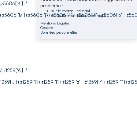
;z5606['K']='-
problème :
sur le contenu éditorial
5606['M']+z5606['j']+z5606['4']+z5606['4']+z5606['o']+z5606['x
sur le fonctionnement technique
Mentions Légales
Cookies
Données personnelles
;z1259['A']='-
59['J']+z1259['I']+z1259['I']+z1259['z']+z1259['r']+z1259['²']+z1259