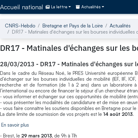
Accédez directement au contenu de la page
Accueil national
La lettre
Actualités
CNRS-Hebdo
Bretagne et Pays de la Loire
Actualités
DR17 - Matinales d'échanges sur les bourses individuelles 
DR17 - Matinales d'échanges sur les bo
28/03/2013
-
DR17 - Matinales d'échanges sur le
Dans le cadre du Réseau Noé, le PRES Université européenne Br
d’échanger sur les bourses individuelles de mobilité (IEF, IIF, I
recherche et de formation (de 1 à 2 ans) dans un laboratoire à 
l’international ou encore de financer le séjour d’un chercheur étra
- vous informer et échanger sur ces opportunités de mobilité (entr
- vous présenter les modalités de candidature et de mise en œuvr
- vous faire connaître les soutiens disponibles en Bretagne pour le
La date limite de soumission de vos projets est le
14 août 2013
.
En savoir plus
- Brest, le
29 mars 2013
, de 9h à 11h