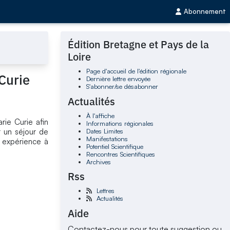
Abonnement
Édition Bretagne et Pays de la
Loire
Page d'accueil de l'édition régionale
Curie
Dernière lettre envoyée
S'abonner/se désabonner
Actualités
À l'affiche
rie Curie afin
Informations régionales
Dates Limites
r un séjour de
Manifestations
e expérience à
Potentiel Scientifique
Rencontres Scientifiques
Archives
Rss
Lettres
Actualités
Aide
Contactez-nous pour toute suggestion ou