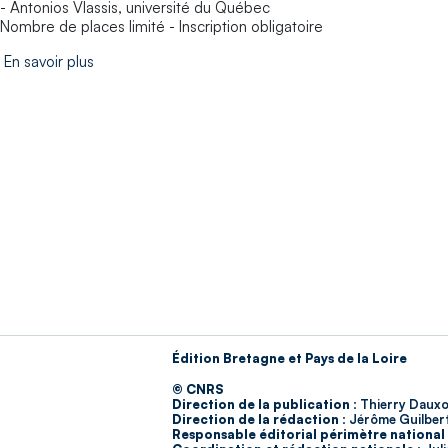
- Antonios Vlassis, université du Québec
Nombre de places limité - Inscription obligatoire
En savoir plus
Édition Bretagne et Pays de la Loire
© CNRS
Direction de la publication :
Thierry Dauxo
Direction de la rédaction :
Jérôme Guilber
Responsable éditorial périmètre national 