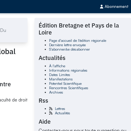
Abonnement
Édition Bretagne et Pays de la
 Du
Loire
Page d'accueil de l'édition régionale
Dernière lettre envoyée
lobal
S'abonner/se désabonner
Actualités
À l'affiche
Informations régionales
Dates Limites
Manifestations
ntre
Potentiel Scientifique
Rencontres Scientifiques
Archives
Rss
faculté de droit
Lettres
Actualités
Aide
Contactez-nous pour toute suggestion ou