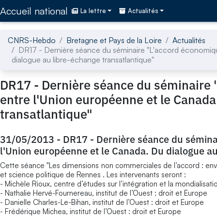
Accédez directement au contenu de la page
Accueil national
La lettre
Actualités
CNRS-Hebdo
Bretagne et Pays de la Loire
Actualités
DR17 - Dernière séance du séminaire "L'accord économiqu
dialogue au libre-échange transatlantique"
DR17 - Dernière séance du séminaire 
entre l'Union européenne et le Canada
transatlantique"
31/05/2013
-
DR17 - Dernière séance du sémina
l'Union européenne et le Canada. Du dialogue au
Cette séance "Les dimensions non commerciales de l’accord : enviro
et science politique de Rennes . Les intervenants seront :
- Michèle Rioux, centre d’études sur l’intégration et la mondialisat
- Nathalie Hervé-Fournereau, institut de l’Ouest : droit et Europe
- Danielle Charles-Le-Bihan, institut de l’Ouest : droit et Europe
- Frédérique Michea, institut de l’Ouest : droit et Europe