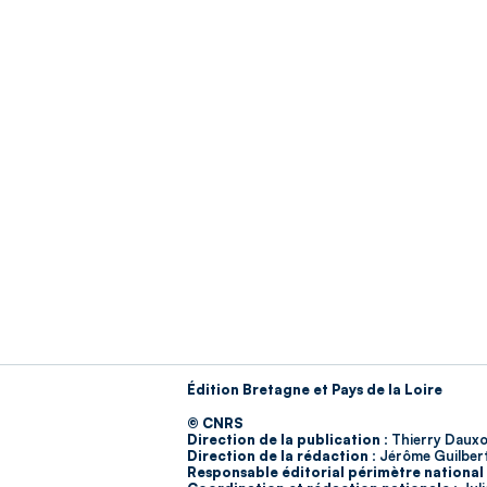
Édition Bretagne et Pays de la Loire
© CNRS
Direction de la publication :
Thierry Dauxo
Direction de la rédaction :
Jérôme Guilber
Responsable éditorial périmètre national 