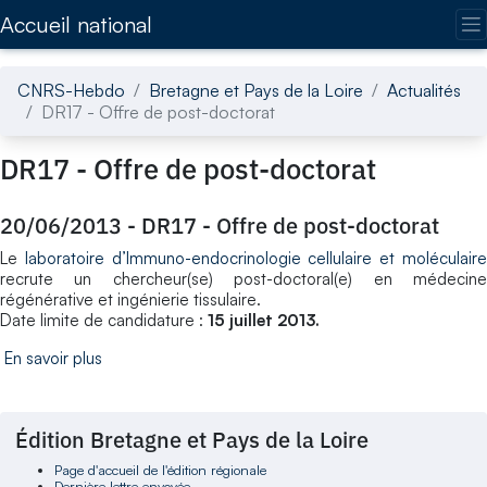
Accédez directement au contenu de la page
Accueil national
CNRS-Hebdo
Bretagne et Pays de la Loire
Actualités
DR17 - Offre de post-doctorat
DR17 - Offre de post-doctorat
20/06/2013
-
DR17 - Offre de post-doctorat
Le
laboratoire d’Immuno-endocrinologie cellulaire et moléculair
recrute un chercheur(se) post-doctoral(e) en médecine
régénérative et ingénierie tissulaire.
Date limite de candidature :
15 juillet 2013.
En savoir plus
Édition Bretagne et Pays de la Loire
Page d'accueil de l'édition régionale
Dernière lettre envoyée