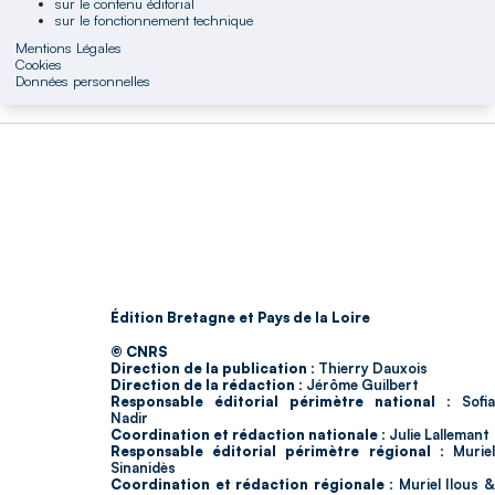
sur le contenu éditorial
sur le fonctionnement technique
Mentions Légales
Cookies
Données personnelles
Édition Bretagne et Pays de la Loire
© CNRS
Direction de la publication :
Thierry Dauxois
Direction de la rédaction :
Jérôme Guilbert
Responsable éditorial périmètre national :
Sofia
Nadir
Coordination et rédaction nationale :
Julie Lallemant
Responsable éditorial périmètre régional :
Murie
Sinanidès
Coordination et rédaction régionale :
Muriel Ilous 