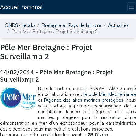
Accédez directement au contenu de la page
Accueil national
CNRS-Hebdo
Bretagne et Pays de la Loire
Actualités
Pôle Mer Bretagne : Projet Surveillamp 2
Pôle Mer Bretagne : Projet
Surveillamp 2
14/02/2014
-
Pôle Mer Bretagne : Projet
Surveillamp 2
Dans le cadre du projet SURVEILLAMP 2 mené
en collaboration avec
le pôle Mer Méditerranée
et
l'Agence des aires marines protégées
, nou
vous invitons à prendre connaissance de la
consultation lancée par l'Agence des aires
marines protégées pour la réalisation d'une
démonstration en mer d’un échosondeur pour la caractérisation
des biocénoses sous-marines et prestations associées.
La remise des offres est attendue avant le
28 février
.