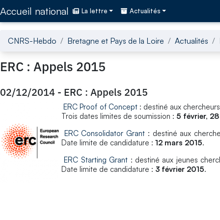
Accédez directement au contenu de la page
Accueil national
La lettre
Actualités
CNRS-Hebdo
Bretagne et Pays de la Loire
Actualités
ERC : Appels 2015
02/12/2014
-
ERC : Appels 2015
ERC Proof of Concept
: destiné aux chercheurs
Trois dates limites de soumission :
5 février, 2
ERC Consolidator Grant
: destiné aux cherche
Date limite de candidature :
12 mars 2015
.
ERC Starting Grant
: destiné aux jeunes cherch
Date limite de candidature :
3 février 2015
.