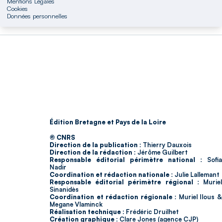
Mentions Légales
Cookies
Données personnelles
Édition Bretagne et Pays de la Loire
© CNRS
Direction de la publication :
Thierry Dauxois
Direction de la rédaction :
Jérôme Guilbert
Responsable éditorial périmètre national :
Sofia
Nadir
Coordination et rédaction nationale :
Julie Lallemant
Responsable éditorial périmètre régional :
Murie
Sinanidès
Coordination et rédaction régionale :
Muriel Ilous 
Megane Vlaminck
Réalisation technique :
Frédéric Druilhet
Création graphique :
Clare Jones (agence CJP)