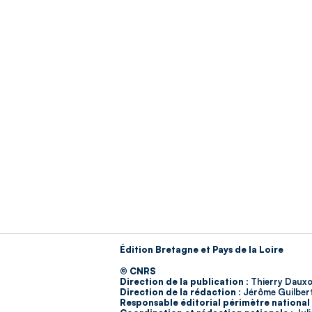
Édition Bretagne et Pays de la Loire
© CNRS
Direction de la publication :
Thierry Dauxo
Direction de la rédaction :
Jérôme Guilber
Responsable éditorial périmètre national 