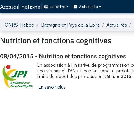
Accédez directement au contenu de la page
Accueil national
La lettre
Actualités
CNRS-Hebdo
Bretagne et Pays de la Loire
Actualités
Nutrition et fonctions cognitives
08/04/2015
-
Nutrition et fonctions cognitives
En association à l’initiative de programmation c
une vie saine), l'ANR lance un appel à projets 
limite de dépôt des pré-dossiers :
8 juin 2015
.
En savoir plus