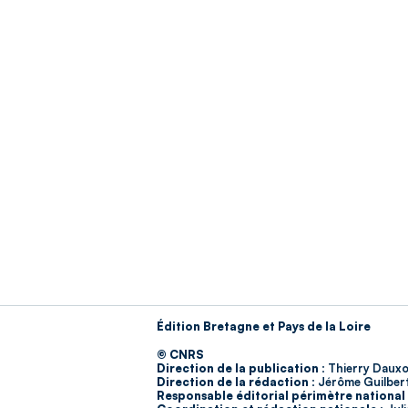
Édition Bretagne et Pays de la Loire
© CNRS
Direction de la publication :
Thierry Dauxo
Direction de la rédaction :
Jérôme Guilber
Responsable éditorial périmètre national 