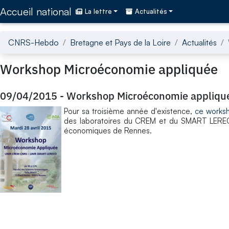
Accédez directement au contenu de la page
Accueil national
La lettre
Actualités
CNRS-Hebdo
Bretagne et Pays de la Loire
Actualités
Workshop Microéconomie appliquée
09/04/2015
-
Workshop Microéconomie appliqu
Pour sa troisième année d'existence,
ce works
des laboratoires du CREM et du SMART LERECO.
économiques de Rennes.