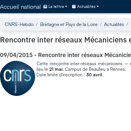
Accédez directement au contenu de la page
Accueil national
La lettre
Actualités
CNRS-Hebdo
Bretagne et Pays de la Loire
Actualités
Rencontre inter réseaux Mécaniciens e
09/04/2015
-
Rencontre inter réseaux Mécanicie
Cette rencontre
inter-réseaux mécaniciens – él
lieu le
21 mai
, Campus de Beaulieu à Rennes.
Date limite d'inscription :
30 avril
.