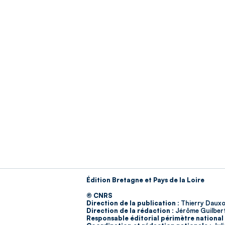
Édition Bretagne et Pays de la Loire
© CNRS
Direction de la publication :
Thierry Dauxo
Direction de la rédaction :
Jérôme Guilber
Responsable éditorial périmètre national 