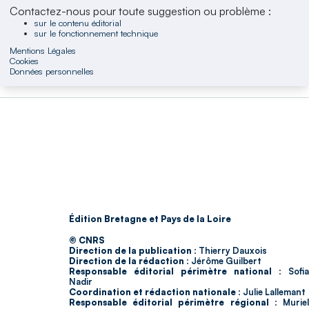
Contactez-nous pour toute suggestion ou problème :
sur le contenu éditorial
sur le fonctionnement technique
Mentions Légales
Cookies
Données personnelles
Édition Bretagne et Pays de la Loire
© CNRS
Direction de la publication :
Thierry Dauxois
Direction de la rédaction :
Jérôme Guilbert
Responsable éditorial périmètre national :
Sofia
Nadir
Coordination et rédaction nationale :
Julie Lallemant
Responsable éditorial périmètre régional :
Murie