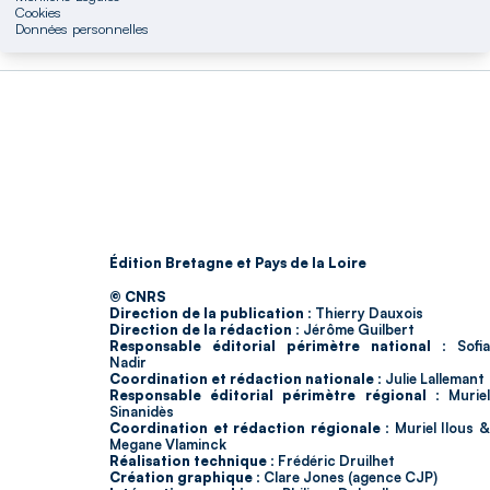
Cookies
Données personnelles
Édition Bretagne et Pays de la Loire
© CNRS
Direction de la publication :
Thierry Dauxois
Direction de la rédaction :
Jérôme Guilbert
Responsable éditorial périmètre national :
Sofia
Nadir
Coordination et rédaction nationale :
Julie Lallemant
Responsable éditorial périmètre régional :
Murie
Sinanidès
Coordination et rédaction régionale :
Muriel Ilous 
Megane Vlaminck
Réalisation technique :
Frédéric Druilhet
Création graphique :
Clare Jones (agence CJP)