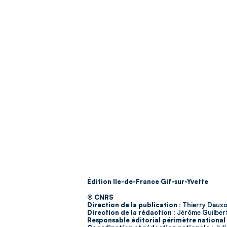
Édition Ile-de-France Gif-sur-Yvette
© CNRS
Direction de la publication :
Thierry Dauxo
Direction de la rédaction :
Jérôme Guilber
Responsable éditorial périmètre national 