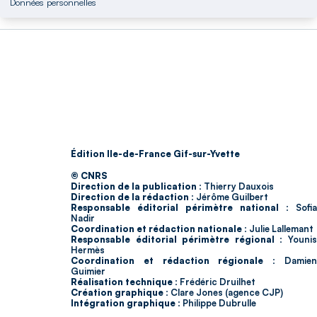
Données personnelles
Édition Ile-de-France Gif-sur-Yvette
© CNRS
Direction de la publication :
Thierry Dauxois
Direction de la rédaction :
Jérôme Guilbert
Responsable éditorial périmètre national :
Sofia
Nadir
Coordination et rédaction nationale :
Julie Lallemant
Responsable éditorial périmètre régional :
Youni
Hermès
Coordination et rédaction régionale :
Damie
Guimier
Réalisation technique :
Frédéric Druilhet
Création graphique :
Clare Jones (agence CJP)
Intégration graphique :
Philippe Dubrulle