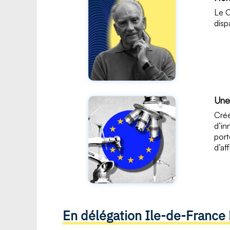
Le C
disp
Une
Créé
d’in
port
d’af
En délégation Ile-de-Franc