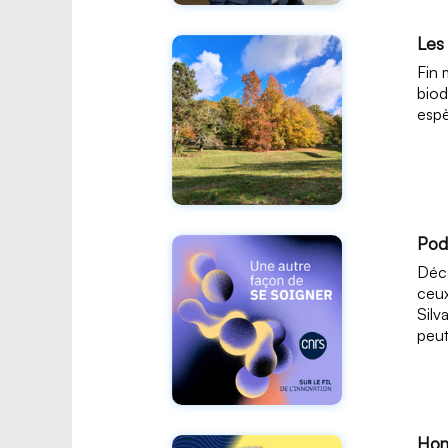
Les
Fin 
biod
espè
Podc
Déco
ceux
Silv
peut
Hom