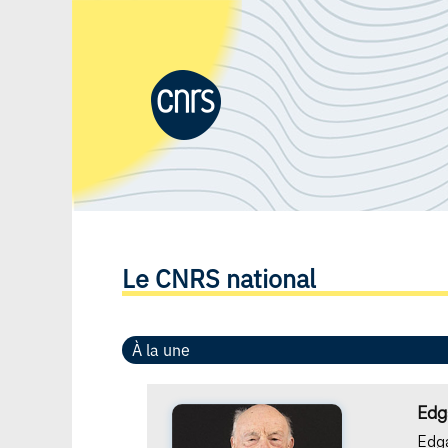
Le CNRS national
À la une
Edg
Edg