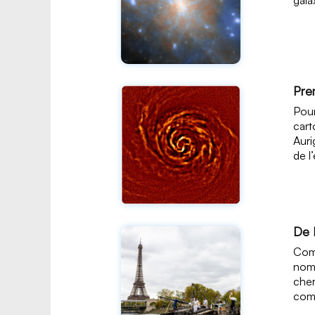
Pre
Pour
cart
Auri
de l
De 
Comm
nomb
cher
comp