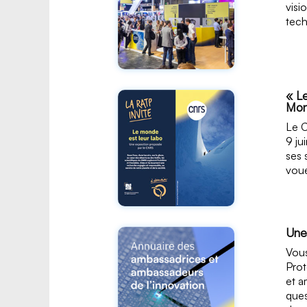
visi
tech
« Le
Mon
Le C
9 ju
ses 
voué
Une 
Vous
Prot
et a
ques