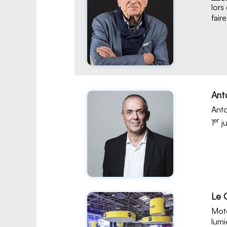
lors
fair
Ant
Anto
er
1
ju
Le 
Mote
lumi