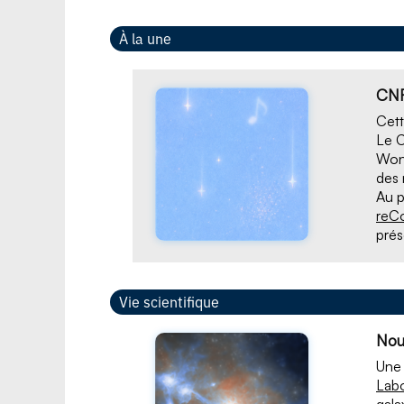
À la une
CNR
Cett
Le 
Won
des 
Au p
reC
prés
Vie scientifique
Nou
Une 
Labo
gala