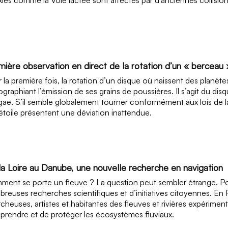
mière observation en direct de la rotation d’un « berceau
 la première fois, la rotation d’un disque où naissent des planè
ographiant l’émission de ses grains de poussières. Il s’agit du dis
gae. S’il semble globalement tourner conformément aux lois de l
’étoile présentent une déviation inattendue.
la Loire au Danube, une nouvelle recherche en navigation
ent se porte un fleuve ? La question peut sembler étrange. Pou
reuses recherches scientifiques et d’initiatives citoyennes. En
cheuses, artistes et habitantes des fleuves et rivières expérime
rendre et de protéger les écosystèmes fluviaux.