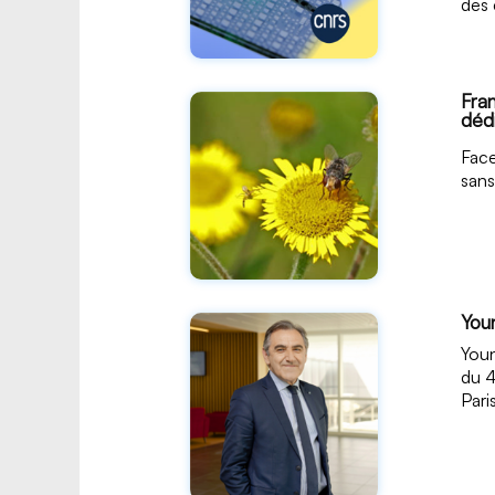
des 
Fra
dédi
Face
sans
You
Youn
du 4
Pari