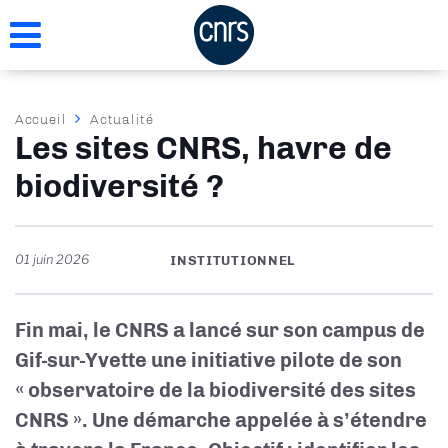
Aller
au
contenu
principal
Fil
Accueil
Actualité
Les sites CNRS, havre de
d'Ariane
biodiversité ?
01 juin 2026
INSTITUTIONNEL
Fin mai, le CNRS a lancé sur son campus de
Gif-sur-Yvette une initiative pilote de son
« observatoire de la biodiversité des sites
CNRS ». Une démarche appelée à s’étendre