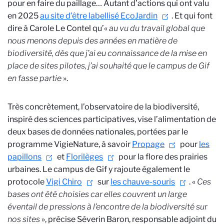
pour en faire du paillage… Autant d’actions qui ont valu
en 2025
au site d’être labellisé EcoJardin
. Et qui font
dire à Carole Le Contel qu’«
au vu du travail global que
nous menons depuis des années en matière de
biodiversité, dès que j’ai eu connaissance de la mise en
place de sites pilotes, j’ai souhaité que le campus de Gif
en fasse partie
».
Très concrètement, l’observatoire de la biodiversité,
inspiré des sciences participatives, vise l’alimentation de
deux bases de données nationales, portées par le
programme VigieNature, à savoir
Propage
pour
les
papillons
et
Florilèges
pour la flore des prairies
urbaines. Le campus de Gif y rajoute également le
protocole
Vigi Chiro
sur
les chauve-souris
. «
Ces
bases ont été choisies car elles couvrent un large
éventail de pressions à l’encontre de la biodiversité sur
nos sites
», précise Séverin Baron, responsable adjoint du