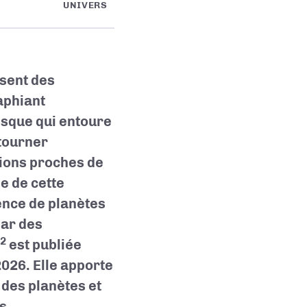
UNIVERS
ssent des
aphiant
disque qui entoure
 tourner
gions proches de
ne de cette
ence de planètes
par des
2
est publiée
2026. Elle apporte
 des planètes et
s.