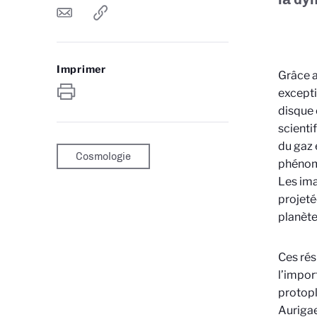
Imprimer
Grâce a
excepti
disque 
scienti
du gaz 
Cosmologie
phénom
Les ima
projeté
planète
Ces rés
l’impor
protopl
Aurigae