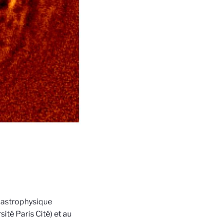
n astrophysique
té Paris Cité) et au