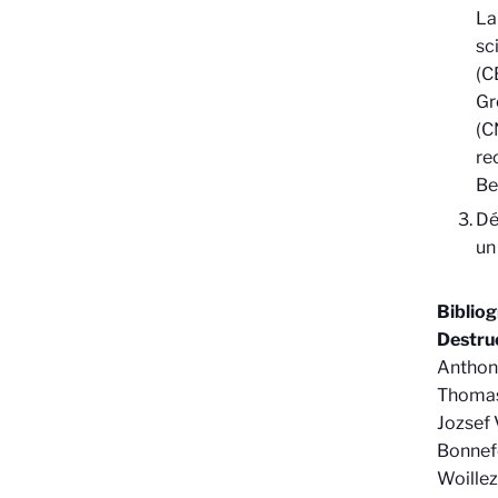
La
sc
(C
Gr
(C
re
Be
Dé
un
Biblio
Destru
Anthony
Thomas 
Jozsef 
Bonnefo
Woillez