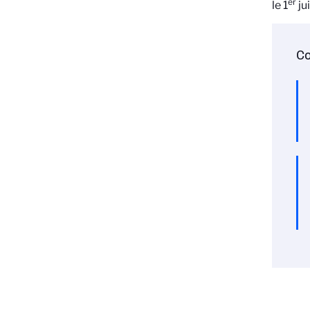
er
le 1
ju
Co