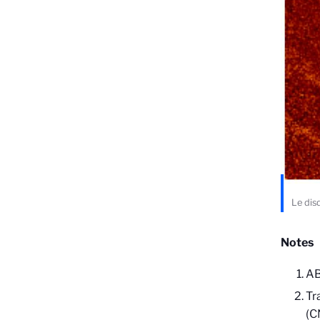
Le dis
Notes
AB
Tr
(C