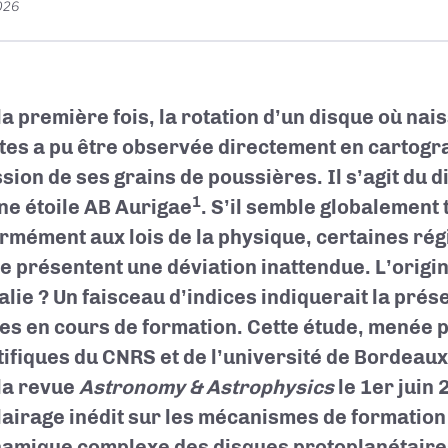
2026
la première fois, la rotation d’un disque où nai
tes a pu être observée directement en cartogr
ssion de ses grains de poussières. Il s’agit du 
1
une étoile AB Aurigae
. S’il semble globalement
rmément aux lois de la physique, certaines ré
ile présentent une déviation inattendue. L’origi
lie ? Un faisceau d’indices indiquerait la prés
es en cours de formation. Cette étude, menée 
tifiques du CNRS et de l’université de Bordeaux
la revue
Astronomy & Astrophysics
le 1er juin 
lairage inédit sur les mécanismes de formation
namique complexe des disques protoplanétaire