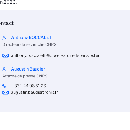
in 2026.
ntact
Anthony BOCCALETTI
Directeur de recherche CNRS
anthony.boccaletti@observatoiredeparis.psl.eu
Augustin Baudier
Attaché de presse CNRS
+ 33 1 44 96 51 26
augustin.baudier@cnrs.fr