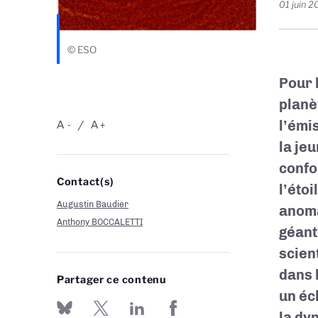
01 juin 
© ESO
Pour 
planè
l’émi
A
A
-
+
la je
confo
Contact(s)
l’éto
Augustin Baudier
anoma
Anthony BOCCALETTI
géant
scien
dans 
Partager ce contenu
un éc
la dy