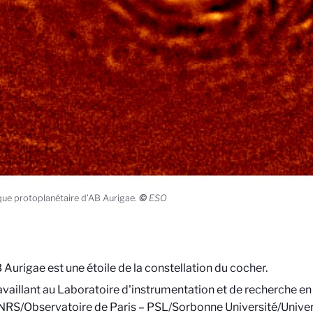
que protoplanétaire d’AB Aurigae.
©
ESO
 Aurigae est une étoile de la constellation du cocher.
availlant au Laboratoire d'instrumentation et de recherche e
NRS/Observatoire de Paris – PSL/Sorbonne Université/Universi