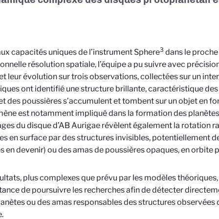
3
ux capacités uniques de l’instrument Sphere
dans le proche 
onnelle résolution spatiale, l’équipe a pu suivre avec précisio
et leur évolution sur trois observations, collectées sur un inter
fiques ont identifié une structure brillante, caractéristique de
et des poussières s’accumulent et tombent sur un objet en fo
ène est notamment impliqué dans la formation des planètes
ges du disque d’AB Aurigae révèlent également la rotation r
es en surface par des structures invisibles, potentiellement 
s en devenir) ou des amas de poussières opaques, en orbite pr
ultats, plus complexes que prévu par les modèles théoriques,
tance de poursuivre les recherches afin de détecter directem
anètes ou des amas responsables des structures observées 
.