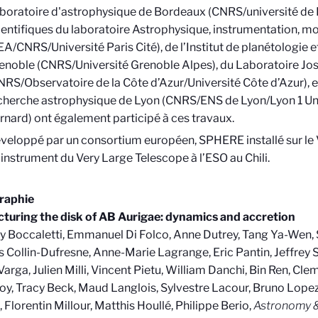
boratoire d'astrophysique de Bordeaux (CNRS/université de
ientifiques du laboratoire Astrophysique, instrumentation, m
EA/CNRS/Université Paris Cité), de l’Institut de planétologie 
enoble (CNRS/Université Grenoble Alpes), du Laboratoire J
NRS/Observatoire de la Côte d’Azur/Université Côte d’Azur), e
cherche astrophysique de Lyon (CNRS/ENS de Lyon/Lyon 1 Un
rnard) ont également participé à ces travaux.
veloppé par un consortium européen, SPHERE installé sur le 
 instrument du Very Large Telescope à l’ESO au Chili.
graphie
cturing the disk of AB Aurigae: dynamics and accretion
 Boccaletti, Emmanuel Di Folco, Anne Dutrey, Tang Ya-Wen, 
Collin-Dufresne, Anne-Marie Lagrange, Eric Pantin, Jeffrey S
Varga, Julien Milli, Vincent Pietu, William Danchi, Bin Ren, Cl
y, Tracy Beck, Maud Langlois, Sylvestre Lacour, Bruno Lopez,
, Florentin Millour, Matthis Houllé, Philippe Berio,
Astronomy &