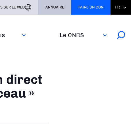
S SUR LE WEB
ANNUAIRE
FAIRE UN DON
FR
s‎
Le CNRS
 direct
ceau »