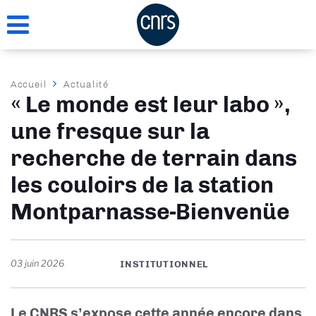
Aller
au
contenu
principal
Fil
Accueil
Actualité
« Le monde est leur labo »,
d'Ariane
une fresque sur la
recherche de terrain dans
les couloirs de la station
Montparnasse-Bienvenüe
03 juin 2026
INSTITUTIONNEL
Le CNRS s’expose cette année encore dans