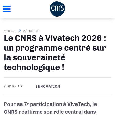
Aller
au
contenu
principal
Fil
Accueil
Actualité
Le CNRS à Vivatech 2026 :
d'Ariane
un programme centré sur
la souveraineté
technologique !
19 mai 2026
INNOVATION
Pour sa 7ᵉ participation à VivaTech, le
CNRS réaffirme son rôle central dans