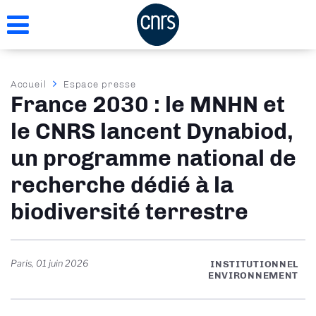
Aller
au
contenu
principal
Fil
Accueil
Espace presse
France 2030 : le MNHN et
d'Ariane
le CNRS lancent Dynabiod,
un programme national de
recherche dédié à la
biodiversité terrestre
Paris
,
01 juin 2026
INSTITUTIONNEL
ENVIRONNEMENT