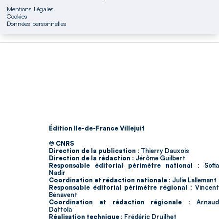
Mentions Légales
Cookies
Données personnelles
Édition Ile-de-France Villejuif
© CNRS
Direction de la publication :
Thierry Dauxois
Direction de la rédaction :
Jérôme Guilbert
Responsable éditorial périmètre national :
Sofia
Nadir
Coordination et rédaction nationale :
Julie Lallemant
Responsable éditorial périmètre régional :
Vincent
Bénavent
Coordination et rédaction régionale :
Arnau
Dattola
Réalisation technique :
Frédéric Druilhet