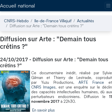
Accédez directement au contenu de la page
Accueil national
CNRS-Hebdo
Ile-de-France Villejuif
Actualités
Diffusion sur Arte : "Demain tous crétins ?"
Diffusion sur Arte : "Demain tous
crétins ?"
24/10/2017
-
Diffusion sur Arte : "Demain tous
crétins ?"
Ce documentaire inédit, réalisé par Sylvie
Gilman et Thierry de Lestrade, coproduit
par Yuzu Productions,
ARTE France
e
CNRS Images
, est une enquête sur le décli
des capacités intellectuelles humaines, dû aux
perturbateurs endocriniens. Diffusion le
11
novembre 2017
à 22h30.
En savoir plus