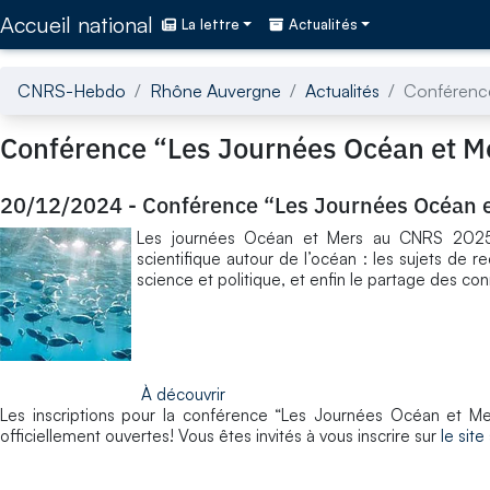
Accédez directement au contenu de la page
Accueil national
La lettre
Actualités
CNRS-Hebdo
Rhône Auvergne
Actualités
Conférence
Conférence “Les Journées Océan et Me
20/12/2024
-
Conférence “Les Journées Océan e
Les journées Océan et Mers au CNRS 2025 pe
scientifique autour de l’océan : les sujets de re
science et politique, et enfin le partage des co
À découvrir
Les inscriptions pour la conférence “Les Journées Océan et Me
officiellement ouvertes! Vous êtes invités à vous inscrire sur
le sit