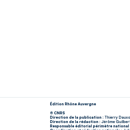
Édition Rhône Auvergne
© CNRS
Direction de la publication :
Thierry Dauxo
Direction de la rédaction :
Jérôme Guilber
Responsable éditorial périmètre national 