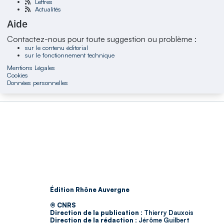
Lettres
Actualités
Aide
Contactez-nous pour toute suggestion ou problème :
sur le contenu éditorial
sur le fonctionnement technique
Mentions Légales
Cookies
Données personnelles
Édition Rhône Auvergne
© CNRS
Direction de la publication :
Thierry Dauxois
Direction de la rédaction :
Jérôme Guilbert