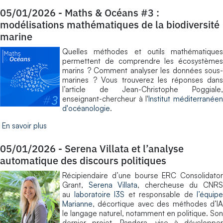
05/01/2026
-
Maths & Océans #3 :
modélisations mathématiques de la biodiversité
marine
Quelles méthodes et outils mathématiques
permettent de comprendre les écosystèmes
marins ? Comment analyser les données sous-
marines ? Vous trouverez les réponses dans
l’article de Jean-Christophe Poggiale,
enseignant-chercheur à l'
Institut méditerranée
d'océanologie
.
En savoir plus
05/01/2026
-
Serena Villata et l’analyse
automatique des discours politiques
Récipiendaire d’une bourse ERC Consolidator
Grant,
Serena Villata
, chercheuse du CNR
au
laboratoire I3S
et responsable de
l’équipe
Marianne
, décortique avec des méthodes d’IA
le langage naturel, notamment en politique. Son
dernier projet, Pandora, vise à développer