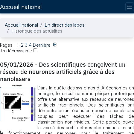
Accédez directement au contenu de la page
Accueil national
Accueil national
En direct des labos
Historique des actualites
Pages : 1
2
3
4
Dernière
Tri décroissant :
05/01/2026
-
Des scientifiques conçoivent un
réseau de neurones artificiels grâce à des
nanolasers
Dans la quête des systèmes d’IA économes en
énergie, le calcul neuromorphique photonique
offre une alternative aux réseaux de neurones
artificiels traditionnels. Des scientifiques ont
démontré qu'un réseau composé de nanolasers
couplés peut exécuter des tâches de
classification non triviales. Cette percée ouvre
la voie à des architectures photoniques imitant
le fonctionnement des neurones pour le traitement de