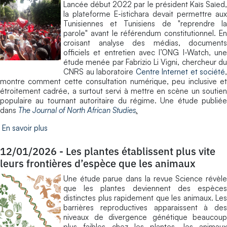
Lancée début 2022 par le président Kaïs Saïed,
la plateforme E-istichara devait permettre aux
Tunisiennes et Tunisiens de "reprendre la
parole" avant le référendum constitutionnel. En
croisant analyse des médias, documents
officiels et entretien avec l’ONG I-Watch, une
étude menée par Fabrizio Li Vigni, chercheur du
CNRS au laboratoire
Centre Internet et société
,
montre comment cette consultation numérique, peu inclusive et
étroitement cadrée, a surtout servi à mettre en scène un soutien
populaire au tournant autoritaire du régime. Une étude publiée
dans
The Journal of North African Studies
.
En savoir plus
12/01/2026
-
Les plantes établissent plus vite
leurs frontières d’espèce que les animaux
Une étude parue dans la revue Science révèle
que les plantes deviennent des espèces
distinctes plus rapidement que les animaux. Les
barrières reproductives apparaissent à des
niveaux de divergence génétique beaucoup
plus faibles chez les plantes, les animaux