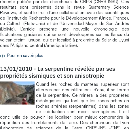
récente publiée par des chercheurs du CRPG (CNRS-INSU). Ces
résultats sont présentés dans la revue Quaternary Science
Reviews, et sont le fruit d'une collaboration avec des scientifiques
de l'Institut de Recherche pour le Développement (Unice, France),
du Caltech (Etats-Unis) et de l'Universidad Mayor de San Andrés
(Bolivie). L'article présente une nouvelle chronologie des
fluctuations glaciaires qui se sont développées sur les flancs du
volcan éteint Tunupa, qui est localisé à proximité du Salar de Uyuni
dans l'Altiplano central (Amérique latine).
Pour en savoir plus
13/01/2010
-
La serpentine révélée par ses
propriétés sismiques et son anisotropie
Quand les roches du manteau supérieur sont
altérées par des infiltrations d'eau, il se forme
de la serpentine. Ce minéral a des propriétés
rhéologiques qui font que les zones riches en
roches altérées (serpentinites) dans les zones
de subduction sont moins sismogènes. Il est
donc utile de pouvoir les localiser pour mieux comprendre la
répartition des tremblements de terre. Des chercheurs de Lyon
(Laboratoire de sciences de la Terre CNRS-INSU-/ENS) en