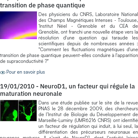
transition de phase quantique
Des physiciens du CNRS, Laboratoire National
des Champs Magnétiques Intenses - Toulouse,
'Institut Néel - Grenoble et du CEA de
Grenoble, ont franchi une nouvelle étape vers la
résolution d'une question qui taraude les
scientifiques depuis de nombreuses années :
"Comment les fluctuations magnétiques d'une
transition de phase quantique peuvent-elles conduire à l'apparition
de supraconductivité ?"
Pour en savoir plus
19/01/2010
-
NeuroD1, un facteur qui régule la
maturation neuronale
Dans une étude publiée sur le site de la revue
PNAS le 28 décembre 2009, des chercheurs
de l’Institut de Biologie du Développement de
Marseille-Luminy (UMR6216 CNRS) ont identifié
un facteur de régulation qui induit, à lui seul, la
différentiation des précurseurs neuronaux en
neurones matures. Il s’agit de NeuroD1, dont l’activité laisse