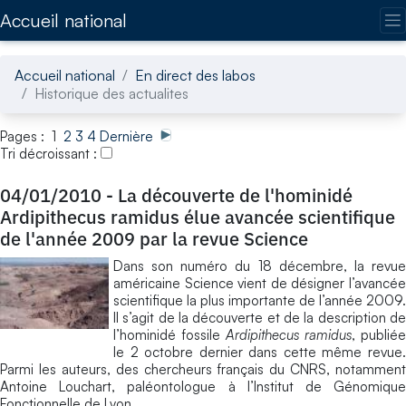
Accédez directement au contenu de la page
Accueil national
Accueil national
En direct des labos
Historique des actualites
Pages : 1
2
3
4
Dernière
Tri décroissant :
04/01/2010
-
La découverte de l'hominidé
Ardipithecus ramidus élue avancée scientifique
de l'année 2009 par la revue Science
Dans son numéro du 18 décembre, la revue
américaine Science vient de désigner l’avancée
scientifique la plus importante de l’année 2009.
Il s’agit de la découverte et de la description de
l’hominidé fossile
Ardipithecus ramidus
, publiée
le 2 octobre dernier dans cette même revue.
Parmi les auteurs, des chercheurs français du CNRS, notamment
Antoine Louchart, paléontologue à l’Institut de Génomique
Fonctionnelle de Lyon.