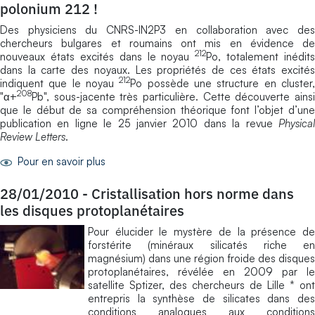
polonium 212 !
Des physiciens du CNRS-IN2P3 en collaboration avec des
chercheurs bulgares et roumains ont mis en évidence de
212
nouveaux états excités dans le noyau
Po, totalement inédits
dans la carte des noyaux. Les propriétés de ces états excités
212
indiquent que le noyau
Po possède une structure en cluster
208
"α+
Pb", sous-jacente très particulière. Cette découverte ainsi
que le début de sa compréhension théorique font l’objet d’une
publication en ligne le 25 janvier 2010 dans la revue
Physical
Review Letters
.
Pour en savoir plus
28/01/2010
-
Cristallisation hors norme dans
les disques protoplanétaires
Pour élucider le mystère de la présence de
forstérite (minéraux silicatés riche en
magnésium) dans une région froide des disques
protoplanétaires, révélée en 2009 par le
satellite Sptizer, des chercheurs de Lille * ont
entrepris la synthèse de silicates dans des
conditions analogues aux conditions