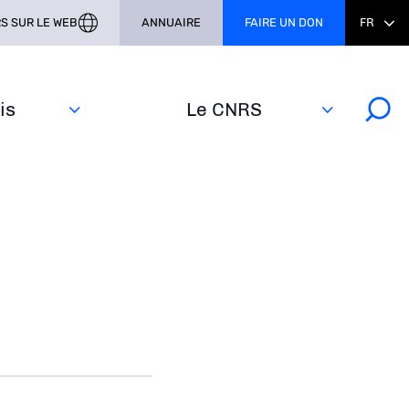
S SUR LE WEB
ANNUAIRE
FAIRE UN DON
FR
s‎
Le CNRS