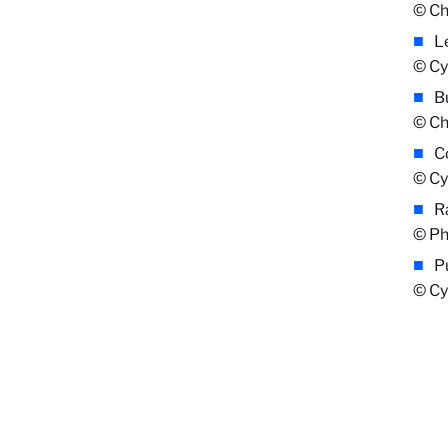
© Ch
L
© Cy
Bu
© Ch
C
© Cy
R
© P
P
© Cy