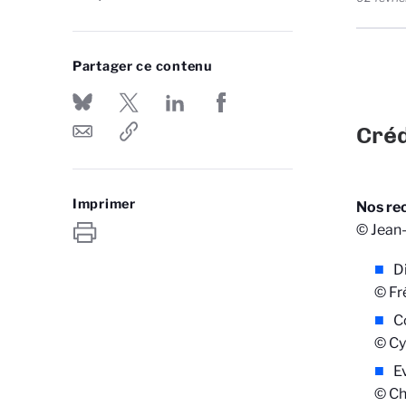
Partager ce contenu
Créd
Imprimer
Nos re
© Jean
D
© Fr
C
© Cy
E
© Ch