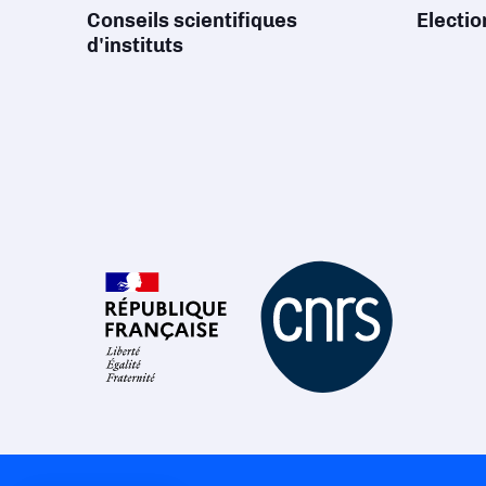
Conseils scientifiques
Electi
d'instituts
Axeptio consent
Plateforme de Gestion du Consentement : Personnalisez 