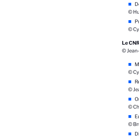
D
© Hu
P
© Cy
Le CN
© Jean
M
© Cy
R
© Je
O
© Ch
E
© B
D