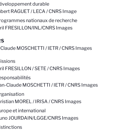
éveloppement durable
bert RAGUET / LECA / CNRS Image
rogrammes nationaux de recherche
ril FRESILLON/INL/CNRS Images
RS
-Claude MOSCHETTI / IETR / CNRS Images
issions
ril FRESILLON / SETE / CNRS Images
esponsabilités
an-Claude MOSCHETTI / IETR / CNRS Images
rganisation
ristian MOREL / IRISA / CNRS Images
urope et international
runo JOURDAIN/LGGE/CNRS Images
istinctions