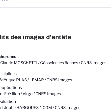
its des images d'entête
cherches
-Claude MOSCHETTI / Géosciences Rennes / CNRS Images
isciplines
édérique PLAS / LEMAR / CNRS Images
oopérations
ril Frésillon / Virgo / CNRS Images
valuation
ristophe HARGOUES / ICGM / CNRS Images