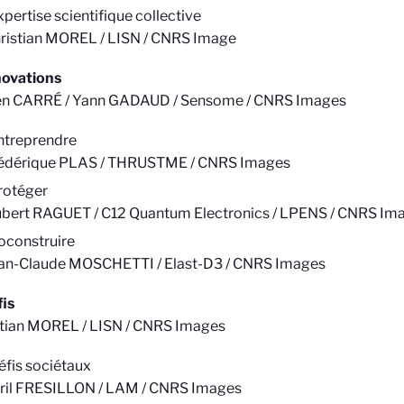
xpertise scientifique collective
ristian MOREL / LISN / CNRS Image
novations
en CARRÉ / Yann GADAUD / Sensome / CNRS Images
ntreprendre
édérique PLAS / THRUSTME / CNRS Images
rotéger
bert RAGUET / C12 Quantum Electronics / LPENS / CNRS Im
oconstruire
an-Claude MOSCHETTI / Elast-D3 / CNRS Images
is
stian MOREL / LISN / CNRS Images
éfis sociétaux
ril FRESILLON / LAM / CNRS Images