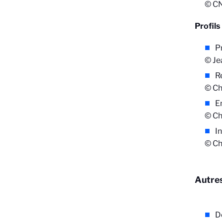
© C
Profils
P
© J
R
© Ch
E
© Ch
I
© Ch
Autre
D