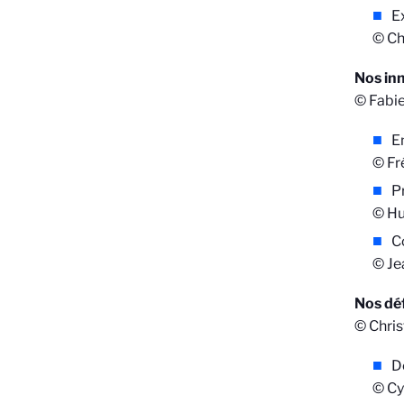
E
© Ch
Nos in
© Fabi
E
© Fr
P
© Hu
C
© Je
Nos déf
© Chri
D
© Cy