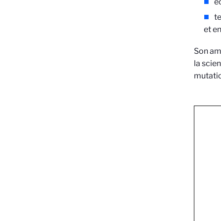
é
t
et e
Son amb
la scie
mutatio