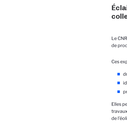
Écla
coll
Le CNRS
de prod
Ces exp
d
id
p
Elles p
travaux
de l’éol