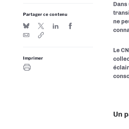
Dans 
trans
Partager ce contenu
ne pe
conna
Le CN
colle
Imprimer
éclai
conso
Un p