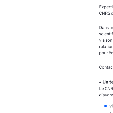
Experti
CNRS dé
Dans un
scienti
via son
re
la
tio
pour é
Contact
« Un t
Le CNRS
d’avanc
vi