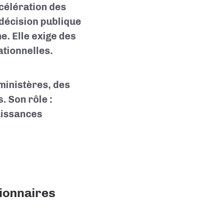
célération des
 décision publique
e. Elle exige des
ationnelles.
ministères, des
. Son rôle :
aissances
sionnaires