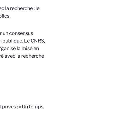
vec
la
recherche : le
lics.
ur un consensus
n publique. Le
CNRS,
organise
la
mise en
uré avec
la
recherche
privés : « Un temps