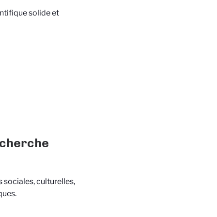
ntifique solide et
echerche
ociales, culturelles,
ques.