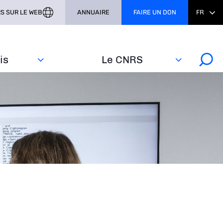
S SUR LE WEB
ANNUAIRE
FAIRE UN DON
FR
s‎
Le CNRS