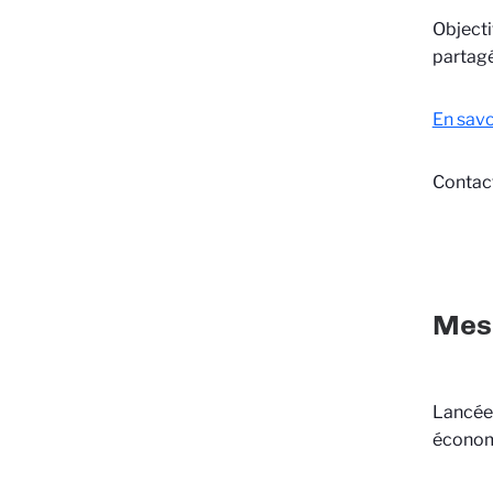
Objecti
partagé
En savo
Contact
Mesu
Lancée 
économi