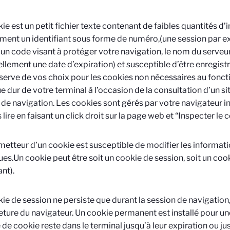
ie est un petit fichier texte contenant de faibles quantités d
ent un identifiant sous forme de numéro,(une session par e
 un code visant à protéger votre navigation, le nom du serveur
llement une date d’expiration) et susceptible d’être enregis
serve de vos choix pour les cookies non nécessaires au fonct
ue dur de votre terminal à l’occasion de la consultation d’un s
l de navigation. Les cookies sont gérés par votre navigateur int
 lire en faisant un click droit sur la page web et “Inspecter le 
émetteur d’un cookie est susceptible de modifier les informati
es.Un cookie peut être soit un cookie de session, soit un co
ant).
ie de session ne persiste que durant la session de navigation, 
eture du navigateur. Un cookie permanent est installé pour u
 de cookie reste dans le terminal jusqu’à leur expiration ou jus