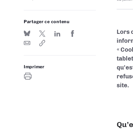
Partager ce contenu
Lors 
infor
« Coo
table
qu’es
Imprimer
refus
site.
Qu’e