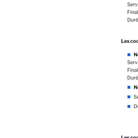
Serv
Final
Duré
Les coo
N
Servi
Final
Duré
N
S
D
Les coo