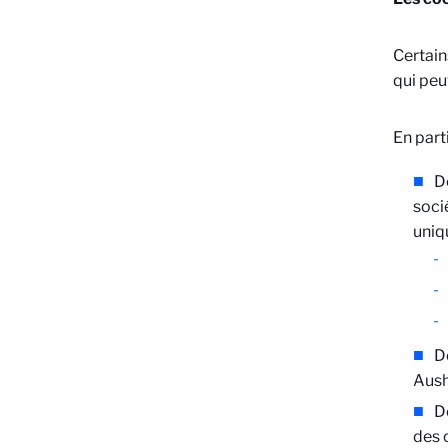
Certain
qui peu
En parti
D
soci
uniq
D
Aush
D
des 