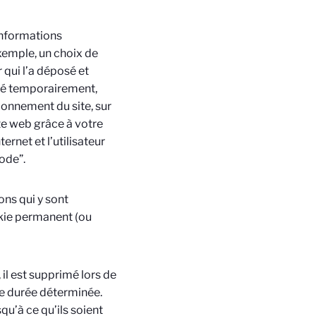
’informations
xemple, un choix de
 qui l’a déposé et
tré temporairement,
ionnement du site, sur
ite web grâce à votre
ernet et l’utilisateur
code”.
ons qui y sont
okie permanent (ou
il est supprimé lors de
ne durée déterminée.
qu’à ce qu’ils soient