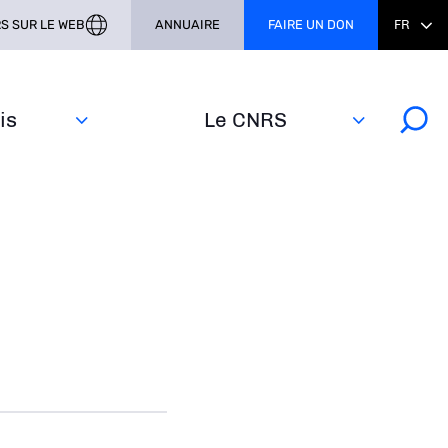
S SUR LE WEB
ANNUAIRE
FAIRE UN DON
FR
s‎
Le CNRS