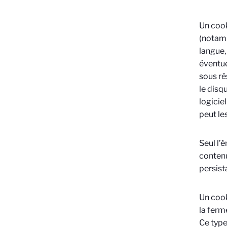
Un cook
(notamm
langue,
éventue
sous ré
le disq
logicie
peut les
Seul l’
contenu
persist
Un cook
la ferm
Ce type